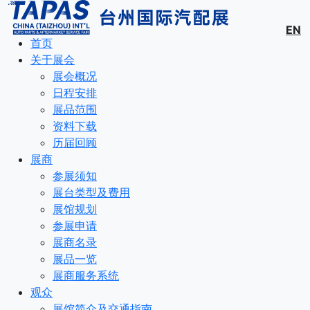
EN
首页
关于展会
展会概况
日程安排
展品范围
资料下载
历届回顾
展商
参展须知
展台类型及费用
展馆规划
参展申请
展商名录
展品一览
展商服务系统
观众
展馆简介及交通指南