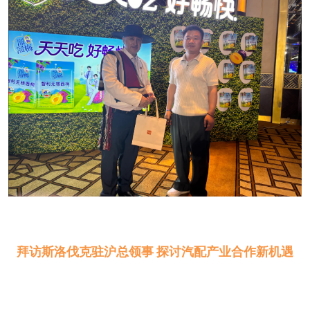
拜访斯洛伐克驻沪总领事 探讨汽配产业合作新机遇