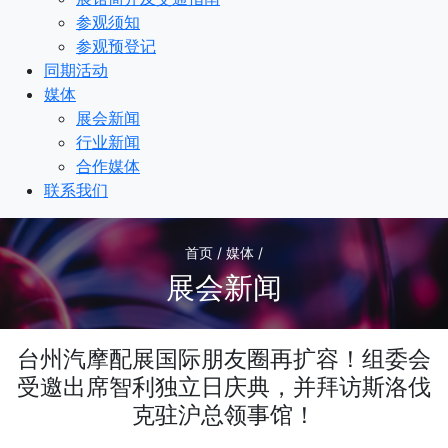
参观须知
参观预登记
同期活动
媒体
展会新闻
行业新闻
合作媒体
联系我们
首页 / 媒体 /
展会新闻
台州汽摩配展国际朋友圈再扩容！组委会
受邀出席智利独立日庆典，并拜访斯洛伐
克驻沪总领事馆！