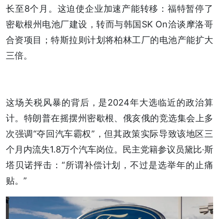
长至8个月。这迫使企业加速产能转移：福特暂停了
密歇根州电池厂建设，转而与韩国SK On洽谈摩洛哥
合资项目；特斯拉则计划将柏林工厂的电池产能扩大
三倍。
这场关税风暴的背后，是2024年大选临近的政治算
计。特朗普在摇摆州密歇根、俄亥俄的竞选集会上多
次强调“夺回汽车霸权”，但其政策实际导致该地区三
个月内流失1.8万个汽车岗位。民主党籍参议员黛比·斯
塔贝诺抨击：“所谓补偿计划，不过是选举年的止痛
贴。”