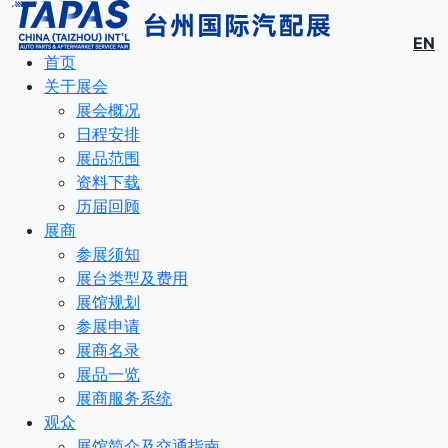
EN
首页
关于展会
展会概况
日程安排
展品范围
资料下载
历届回顾
展商
参展须知
展台类型及费用
展馆规划
参展申请
展商名录
展品一览
展商服务系统
观众
展馆简介及交通指南