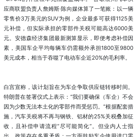
应商联盟负责人詹姆斯·陈向媒体算了一笔账：以一辆
零售价3万美元的SUV为例，企业最多可获得1125美
元补偿，但实际承担的零部件关税可能高达6000美
元。安德森经济集团最新测算显示，即便考虑补偿因
素，美国车企平均每辆车仍需额外承担1800至9800
美元成本，相当于吞噬了电动车企近20%的毛利率。
白宫宣称，该计划旨在为车企争取供应链转移时间。
特朗普在签署仪式上表示：“我们要确保（车企）不会
因为少数无法本土化的零部件而受惩罚。”根据配套措
施，汽车关税将不再与钢铁、铝材的25%关税叠加征
收，且补偿申请流程“尽可能简化”。但业内人士指
出，政策存在多重矛盾：一方面鼓励车企使用进口零