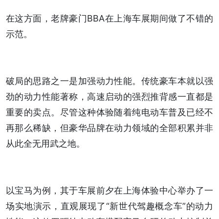
在这方面，老牌豪门BBA在上海车展期间做了不错的
示范。
破局的思路之一是加强动力性能。传统豪车本就以强
劲的动力性能著称，高速启动的强烈推背感一直都是
重要的卖点。尽管这种体验随着纯电动车普及已经不
再那么稀缺，但豪华品牌在动力领域的全部积累并非
从此全无用武之地。
以宝马为例，其于车展前夕在上海体验中心举办了一
场实地演示，直观展现了“新世代驾趣概念车”的动力