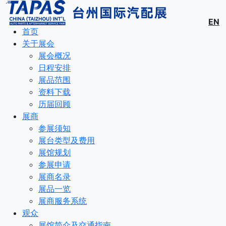
EN
首页
关于展会
展会概况
日程安排
展品范围
资料下载
历届回顾
展商
参展须知
展台类型及费用
展馆规划
参展申请
展商名录
展品一览
展商服务系统
观众
展馆简介及交通指南