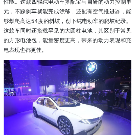
性能。这款四驱纯电动车搭配宝马自研的动力控制单
元，不踩刹车就能完成漂移，还配有空气推进器，能
够攀爬高达54度的斜坡，创下纯电动车的爬坡纪录。
这款车同时还搭载罕见的大圆柱电池，其区别于常见
的方形电池包，能量密度更高，带来的动力表现和充
电表现也都更佳。