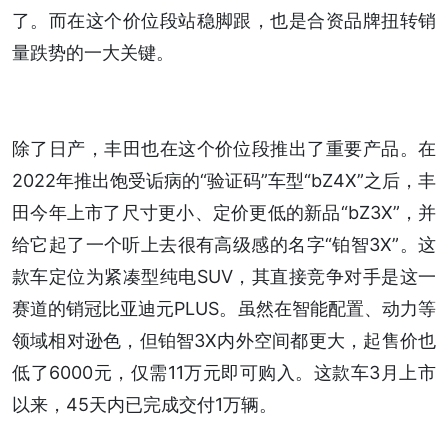
了。而在这个价位段站稳脚跟，也是合资品牌扭转销
量跌势的一大关键。
除了日产，丰田也在这个价位段推出了重要产品。在
2022年推出饱受诟病的“验证码”车型“bZ4X”之后，丰
田今年上市了尺寸更小、定价更低的新品“bZ3X”，并
给它起了一个听上去很有高级感的名字“铂智3X”。这
款车定位为紧凑型纯电SUV，其直接竞争对手是这一
赛道的销冠比亚迪元PLUS。虽然在智能配置、动力等
领域相对逊色，但铂智3X内外空间都更大，起售价也
低了6000元，仅需11万元即可购入。这款车3月上市
以来，45天内已完成交付1万辆。