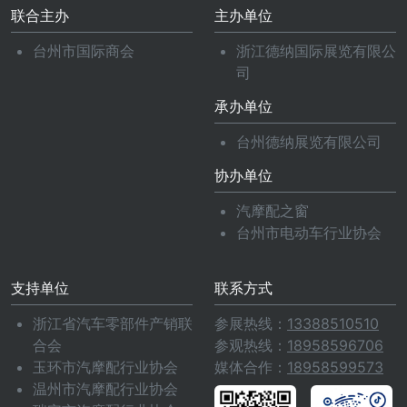
联合主办
主办单位
台州市国际商会
浙江德纳国际展览有限公
司
承办单位
台州德纳展览有限公司
协办单位
汽摩配之窗
台州市电动车行业协会
支持单位
联系方式
浙江省汽车零部件产销联
参展热线：
13388510510
合会
参观热线：
18958596706
玉环市汽摩配行业协会
媒体合作：
18958599573
温州市汽摩配行业协会