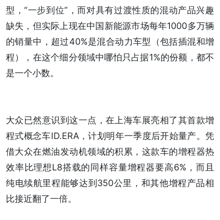
型，“一步到位”，而对具有过渡性质的混动产品兴趣
缺失，但实际上现在中国新能源市场每年1000多万辆
的销量中，超过40%是混合动力车型（包括插混和增
程），在这个细分领域中哪怕只占据1%的份额，都不
是一个小数。
大众已然意识到这一点，在上海车展亮相了其首款增
程式概念车ID.ERA，计划明年一季度后开始量产。凭
借大众在燃油发动机领域的积累，这款车的增程器热
效率比理想L8搭载的同样容量增程器要高6%，而且
纯电续航里程能够达到350公里，和其他增程产品相
比接近翻了一倍。