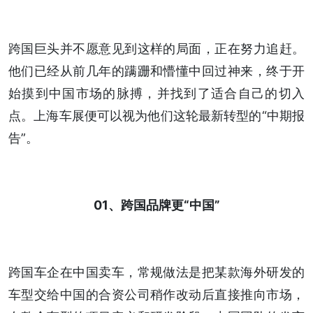
跨国巨头并不愿意见到这样的局面，正在努力追赶。
他们已经从前几年的蹒跚和懵懂中回过神来，终于开
始摸到中国市场的脉搏，并找到了适合自己的切入
点。上海车展便可以视为他们这轮最新转型的“中期报
告”。
01、跨国品牌更“中国”
跨国车企在中国卖车，常规做法是把某款海外研发的
车型交给中国的合资公司稍作改动后直接推向市场，